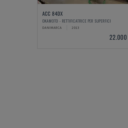
VTC 300C II
ICI
MAZAK - CENTRO DI LAVORO VERTICALE
DANIMARCA
2012
22.000 €
45.000