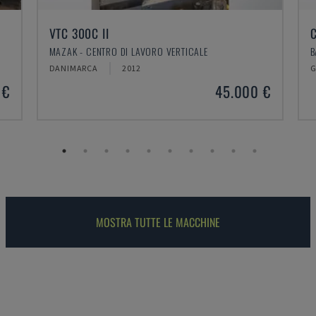
CM 40
BATTENFELD - MACCHINA PER STAMPAGGIO AD INIEZIONE VERTICALE
B
GERMANIA
2016
S
 €
62.000 €
MOSTRA TUTTE LE MACCHINE