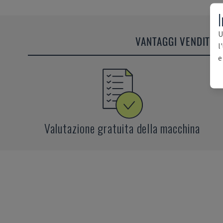
I
U
VANTAGGI VENDITOR
l
e
Valutazione gratuita della macchina