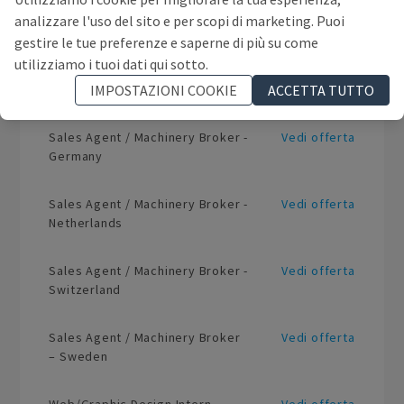
Market Intelligence Intern
Vedi offerta
analizzare l'uso del sito e per scopi di marketing. Puoi
(Barcelona Office)
gestire le tue preferenze e saperne di più su come
utilizziamo i tuoi dati qui sotto.
Sales Agent / Machinery Broker -
Vedi offerta
IMPOSTAZIONI COOKIE
ACCETTA TUTTO
UK
Sales Agent / Machinery Broker -
Vedi offerta
Germany
Sales Agent / Machinery Broker -
Vedi offerta
Netherlands
Sales Agent / Machinery Broker -
Vedi offerta
Switzerland
Sales Agent / Machinery Broker
Vedi offerta
– Sweden