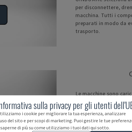
per disconnettere, dre
macchina. Tutti i compo
preparati in modo da ev
trasporto.
Le macchine sono caric
dei rispettivi manuali d
nformativa sulla privacy per gli utenti dell'U
aziende locali per caric
tilizziamo i cookie per migliorare la tua esperienza, analizzare
spedizione, mediante g
'uso del sito e per scopi di marketing. Puoi gestire le tue preferenz
 saperne di più su come utilizziamo i tuoi dati qui sotto.