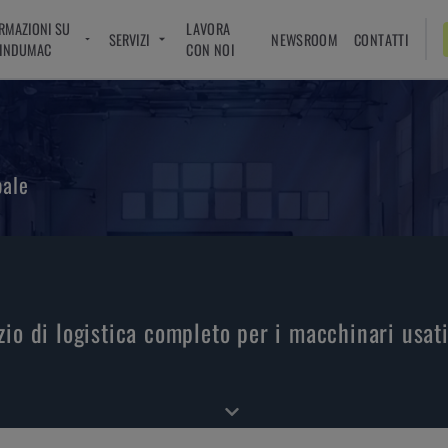
RMAZIONI SU
LAVORA
SERVIZI
NEWSROOM
CONTATTI
INDUMAC
CON NOI
bale
zio di logistica completo per i macchinari usati