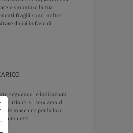
nare e smontare la tua
nenti fragili sono inoltre
itare danni in fase di
CARICO
ate seguendo le indicazioni
i istruzione. Ci serviamo di
E
are le macchine per la loro
ru o muletti.
e