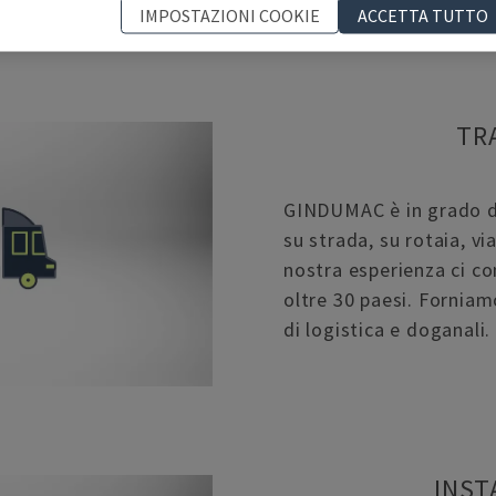
IMPOSTAZIONI COOKIE
ACCETTA TUTTO
TR
GINDUMAC è in grado di
su strada, su rotaia, vi
nostra esperienza ci co
oltre 30 paesi. Forniam
di logistica e doganali.
INST