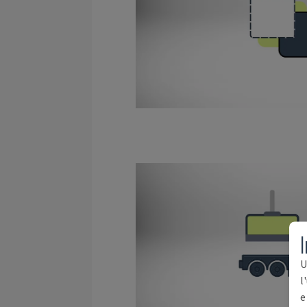
I
U
l
e