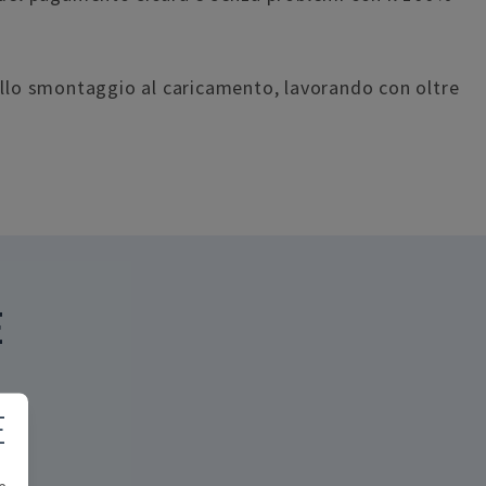
allo smontaggio al caricamento, lavorando con oltre
E
E
e