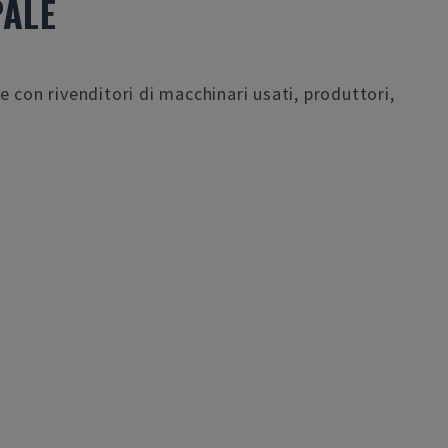
PALE
 con rivenditori di macchinari usati, produttori,
Servizio rapido e professionale. La velo