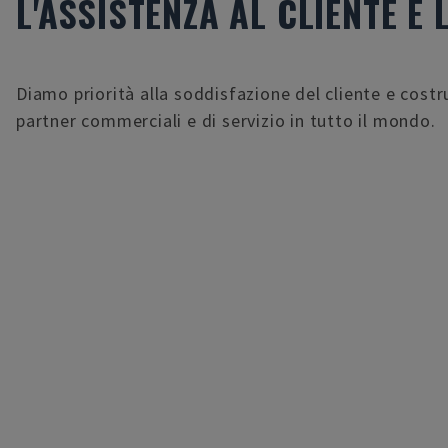
L'ASSISTENZA AL CLIENTE È
Diamo priorità alla soddisfazione del cliente e costr
partner commerciali e di servizio in tutto il mondo.
acquisto di una macchina usata da Gindumac,