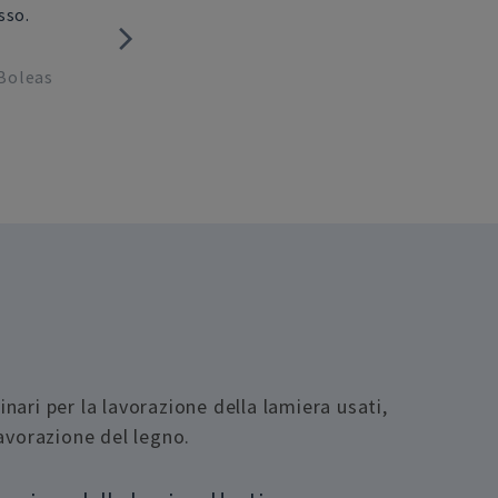
sso.
coordinato il lavoro è stata im
Boleas
-
A
ari per la lavorazione della lamiera usati,
lavorazione del legno.