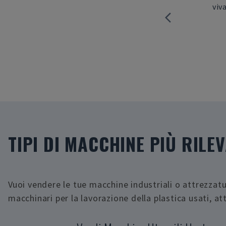
iniziale alla consegna presso il nostro
viv
stabilimento.
-
David Löwenbrand
TIPI DI MACCHINE PIÙ RILE
Vuoi vendere le tue macchine industriali o attrezzatu
macchinari per la lavorazione della plastica usati, a