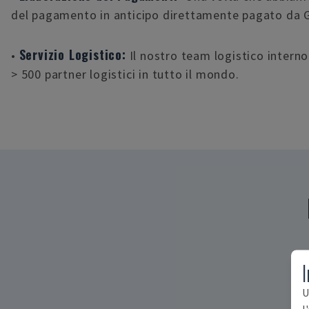
del pagamento in anticipo direttamente pagato da
Servizio Logistico:
•
Il nostro team logistico intern
> 500 partner logistici in tutto il mondo.
I
U
l