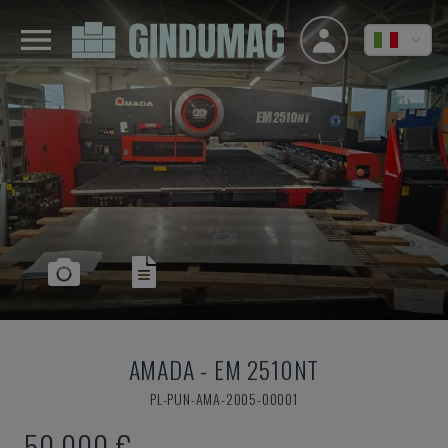
AMADA
-
EM 2510NT
PL-PUN-AMA-2005-00001
50.000 €