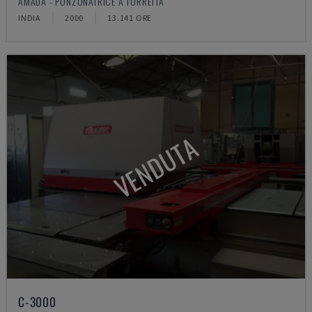
AMADA - PUNZONATRICE A TORRETTA
INDIA
2000
13.141 ORE
VENDUTA
C-3000