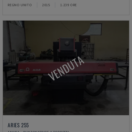
REGNO UNITO
2015
1.239 ORE
VENDUTA
ARIES 255