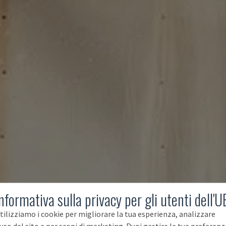
nformativa sulla privacy per gli utenti dell'U
tilizziamo i cookie per migliorare la tua esperienza, analizzare
'uso del sito e per scopi di marketing. Puoi gestire le tue preferenz