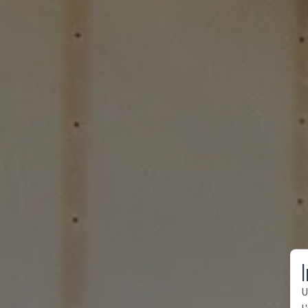
I
U
l