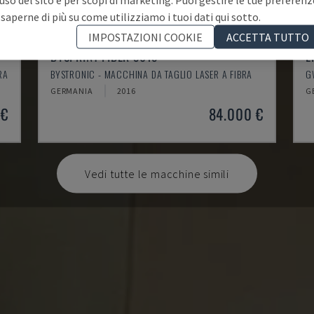
 saperne di più su come utilizziamo i tuoi dati qui sotto.
IMPOSTAZIONI COOKIE
ACCETTA TUTTO
BYSPRINT FIBER 3015
L
RA
BYSTRONIC - MACCHINA DA TAGLIO LASER A FIBRA
G
GERMANIA
2016
G
 €
84.000 €
Vedi tutte le macchine simili