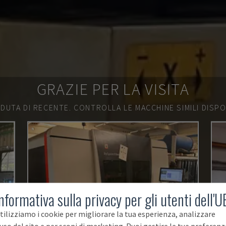
GRAZIE PER LA VISITA
DUTA DI RECENTE.
CONTROLLA LE MACCHINE SIMILI DISPON
nformativa sulla privacy per gli utenti dell'U
tilizziamo i cookie per migliorare la tua esperienza, analizzare
'uso del sito e per scopi di marketing. Puoi gestire le tue preferenz