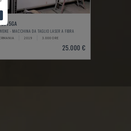
F3015GA
WEIKE - MACCHINA DA TAGLIO LASER A FIBRA
ERMANIA
2019
3.000 ORE
25.000 €