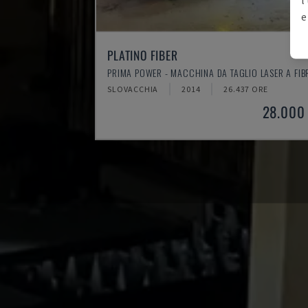
e
PLATINO FIBER
PRIMA POWER - MACCHINA DA TAGLIO LASER A FIB
SLOVACCHIA
2014
26.437 ORE
28.000