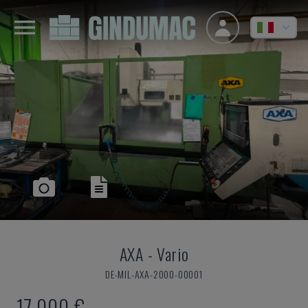
AXA
-
Vario
DE-MIL-AXA-2000-00001
17.000 €