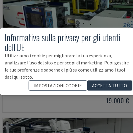
Informativa sulla privacy per gli utenti
dell'UE
Utilizziamo i cookie per migliorare la tua esperienza,
analizzare l'uso del sito e per scopi di marketing. Puoi gestire
le tue preferenze e saperne di più su come utilizziamo i tuoi
MA900ІІ
dati qui sotto.
HAITIAN - MACCHINA PER STAMPAGGIO AD INIEZIONE IDRAULICA
IMPOSTAZIONI COOKIE
ACCETTA TUTTO
BULGARIA
2023
19.000 €