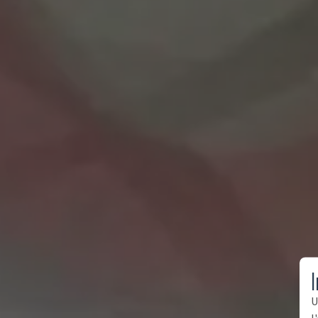
I
U
l