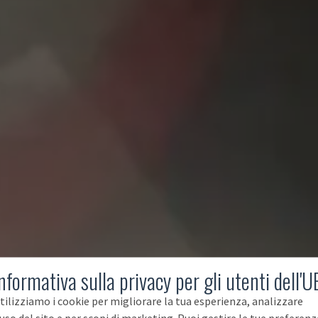
nformativa sulla privacy per gli utenti dell'U
tilizziamo i cookie per migliorare la tua esperienza, analizzare
'uso del sito e per scopi di marketing. Puoi gestire le tue preferenz