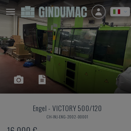
Engel
-
VICTORY 500/120
CH-INJ-ENG-2002-00001
16.000 €