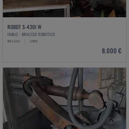
ROBOT S-430I W
FANUC - BRACCIO ROBOTICO
BELGIO
2000
8.000 €