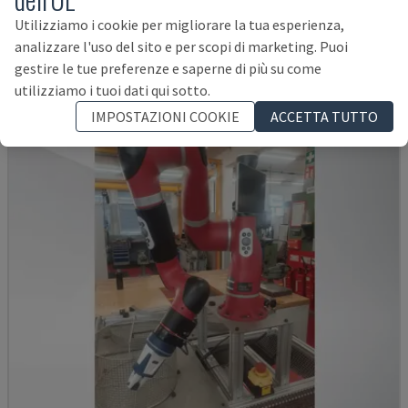
KUKA - BRACCIO ROBOTICO
Utilizziamo i cookie per migliorare la tua esperienza,
ITALIA
2016
analizzare l'uso del sito e per scopi di marketing. Puoi
14.000 €
gestire le tue preferenze e saperne di più su come
utilizziamo i tuoi dati qui sotto.
IMPOSTAZIONI COOKIE
ACCETTA TUTTO