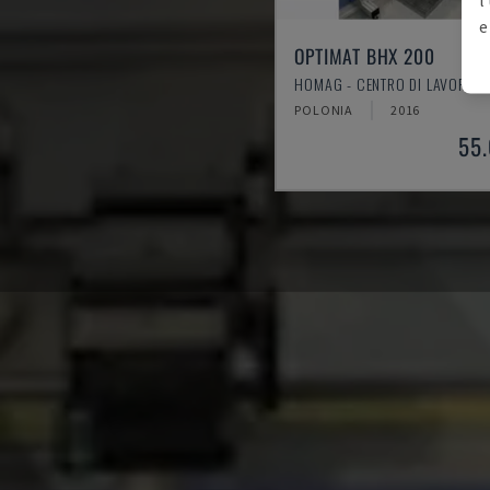
e
OPTIMAT BHX 200
HOMAG - CENTRO DI LAVORAZ
POLONIA
2016
55