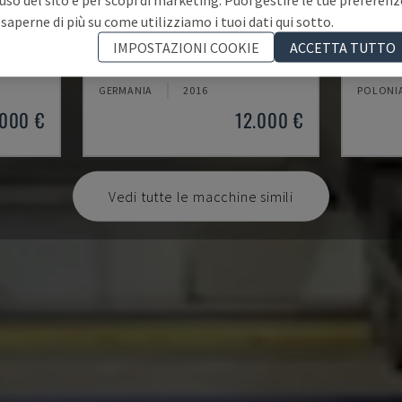
 saperne di più su come utilizziamo i tuoi dati qui sotto.
POINT 2
ROVER
IMPOSTAZIONI COOKIE
ACCETTA TUTTO
IONE CNC
VITAP - CENTRO DI LAVORAZIONE CNC
BIESSE 
GERMANIA
2016
POLONI
.000 €
12.000 €
Vedi tutte le macchine simili