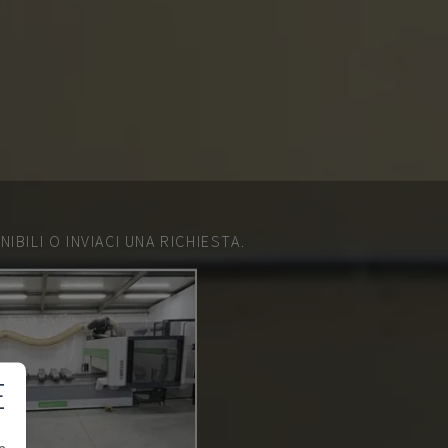
IBILI O INVIACI UNA RICHIESTA.
E
e