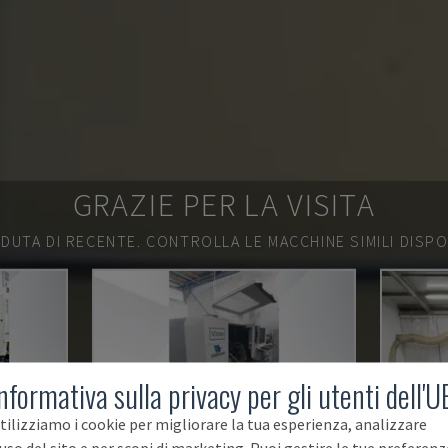
GRAZIE PER LA VISITA
DUTA DI RECENTE.
CONTROLLA LE MACCHINE SIMILI DISPON
nformativa sulla privacy per gli utenti dell'U
tilizziamo i cookie per migliorare la tua esperienza, analizzare
'uso del sito e per scopi di marketing. Puoi gestire le tue preferenz