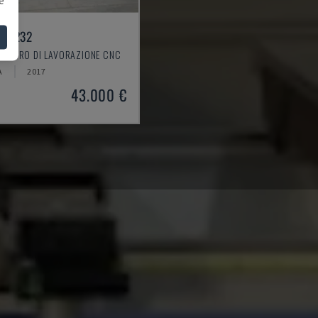
 K1232
- CENTRO DI LAVORAZIONE CNC
A
2017
43.000 €