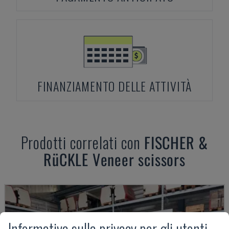
FINANZIAMENTO DELLE ATTIVITÀ
Prodotti correlati con
FISCHER &
RüCKLE
Veneer scissors
Informativa sulla privacy per gli utenti