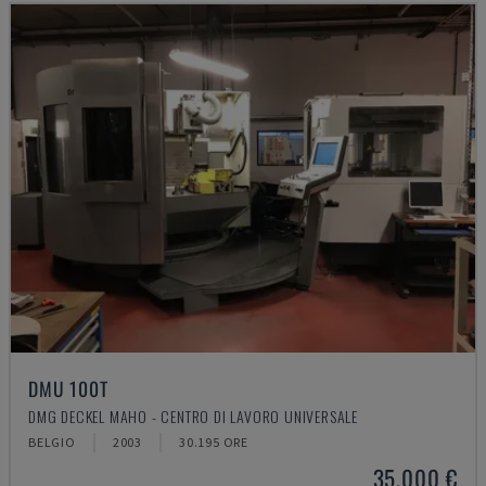
DMU 100T
DMG DECKEL MAHO - CENTRO DI LAVORO UNIVERSALE
BELGIO
2003
30.195 ORE
35.000 €