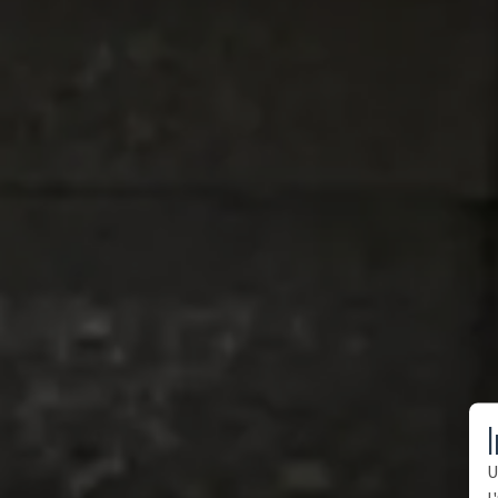
I
U
l