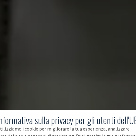
nformativa sulla privacy per gli utenti dell'U
tilizziamo i cookie per migliorare la tua esperienza, analizzare
'uso del sito e per scopi di marketing. Puoi gestire le tue preferenz