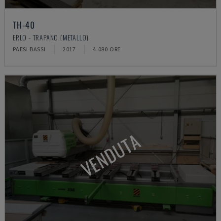
TH-40
ERLO - TRAPANO (METALLO)
PAESI BASSI
2017
4.080 ORE
VENDUTA