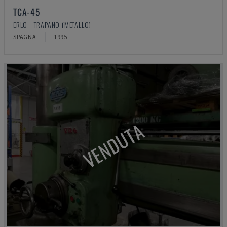
TCA-45
ERLO - TRAPANO (METALLO)
SPAGNA
1995
VENDUTA