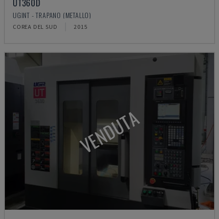
UT360D
UGINT - TRAPANO (METALLO)
COREA DEL SUD
2015
VENDUTA