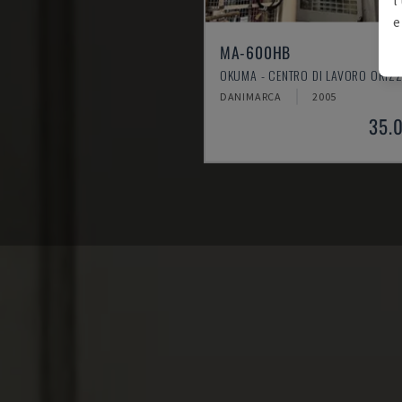
e
MA-600HB
OKUMA - CENTRO DI LAVORO ORIZ
DANIMARCA
2005
35.