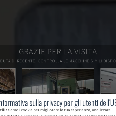
GRAZIE PER LA VISITA
DUTA DI RECENTE.
CONTROLLA LE MACCHINE SIMILI DISPON
nformativa sulla privacy per gli utenti dell'U
tilizziamo i cookie per migliorare la tua esperienza, analizzare
'uso del sito e per scopi di marketing. Puoi gestire le tue preferenz