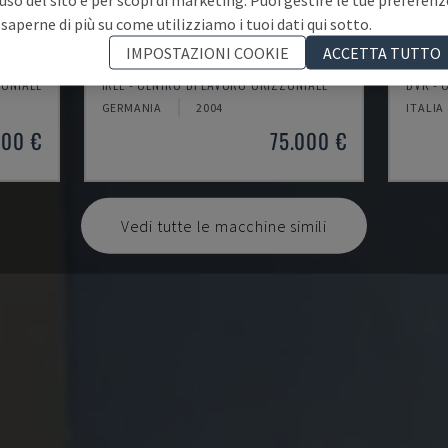
 saperne di più su come utilizziamo i tuoi dati qui sotto.
IMPOSTAZIONI COOKIE
ACCETTA TUTTO
IRD 1600 CNC
SYST
ZONTALE
IRLE - CENTRO DI LAVORO ORIZZONTALE
DVK - 
GERMANIA
2004
ITALIA
000 €
75.000 €
Vedi tutte le macchine simili