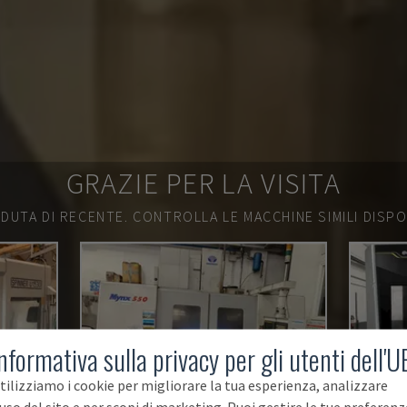
GRAZIE PER LA VISITA
DUTA DI RECENTE.
CONTROLLA LE MACCHINE SIMILI DISPON
nformativa sulla privacy per gli utenti dell'U
tilizziamo i cookie per migliorare la tua esperienza, analizzare
'uso del sito e per scopi di marketing. Puoi gestire le tue preferenz