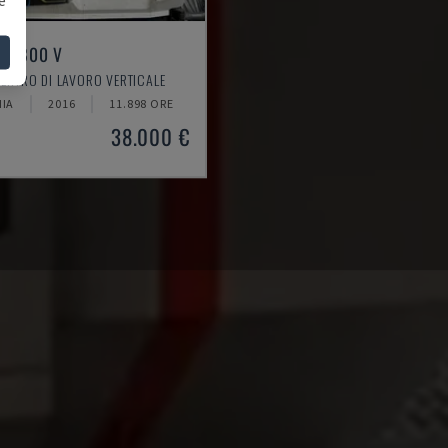
LL 800 V
CENTRO DI LAVORO VERTICALE
IA
2016
11.898 ORE
38.000 €