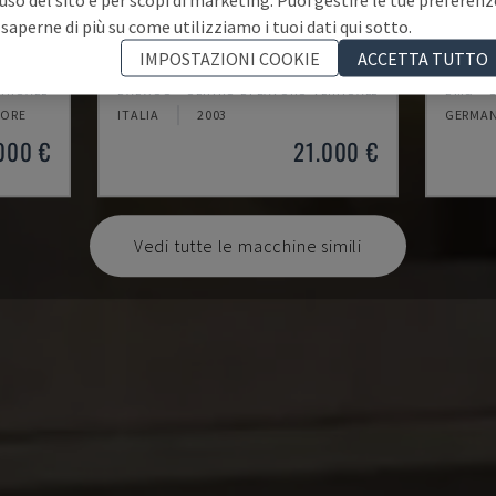
 saperne di più su come utilizziamo i tuoi dati qui sotto.
MYNX 550
ECOMI
IMPOSTAZIONI COOKIE
ACCETTA TUTTO
RTICALE
DAEWOO - CENTRO DI LAVORO VERTICALE
DMG - 
 ORE
ITALIA
2003
GERMAN
000 €
21.000 €
Vedi tutte le macchine simili