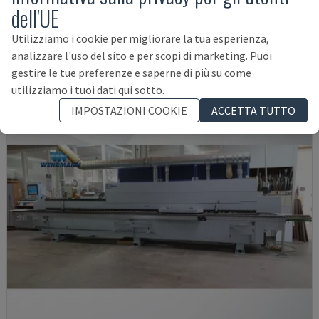
AVM/K/I/G80/822/S3R3L20
dell'UE
IMA - BORDATRICE
Utilizziamo i cookie per migliorare la tua esperienza,
GERMANIA
2003
analizzare l'uso del sito e per scopi di marketing. Puoi
38.400 €
gestire le tue preferenze e saperne di più su come
utilizziamo i tuoi dati qui sotto.
IMPOSTAZIONI COOKIE
ACCETTA TUTTO