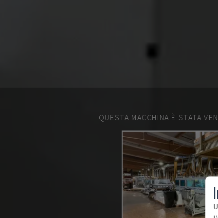
QUESTA MACCHINA È STATA VEN
I
U
l