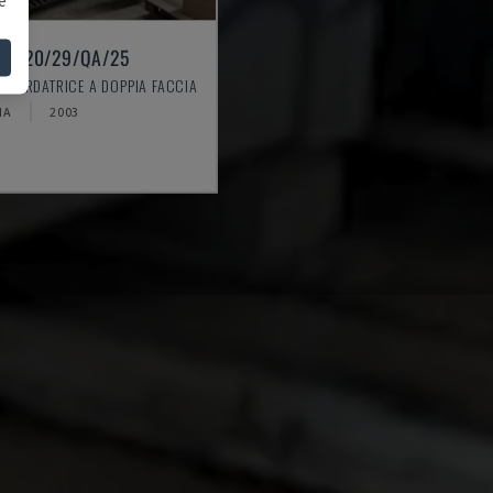
 KFL20/29/QA/25
 BORDATRICE A DOPPIA FACCIA
IA
2003