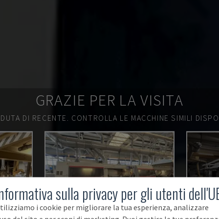
GRAZIE PER LA VISITA
DUTA DI RECENTE.
CONTROLLA LE MACCHINE SIMILI DISPON
nformativa sulla privacy per gli utenti dell'U
tilizziamo i cookie per migliorare la tua esperienza, analizzare
'uso del sito e per scopi di marketing. Puoi gestire le tue preferenz