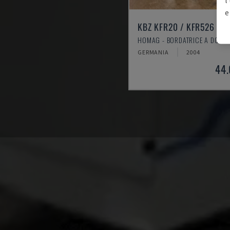
e
KBZ KFR20 / KFR526
HOMAG - BORDATRICE A DOPPI
GERMANIA
2004
44