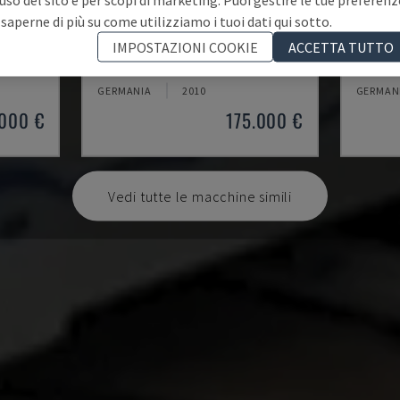
 saperne di più su come utilizziamo i tuoi dati qui sotto.
COMBIMA/II/390/B/L12
PROFI
IMPOSTAZIONI COOKIE
ACCETTA TUTTO
A FACCIA
IMA - BORDATRICE A DOPPIA FACCIA
HOMAG -
GERMANIA
2010
GERMAN
.000 €
175.000 €
Vedi tutte le macchine simili