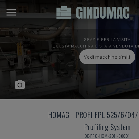
GRAZIE PER LA VISITA
QUESTA MACCHINA È STATA VENDUTA D
Vedi macchine simili
HOMAG
-
PROFI FPL 525/6/04
Profiling System
DE-PRO-HOM-2011-00001