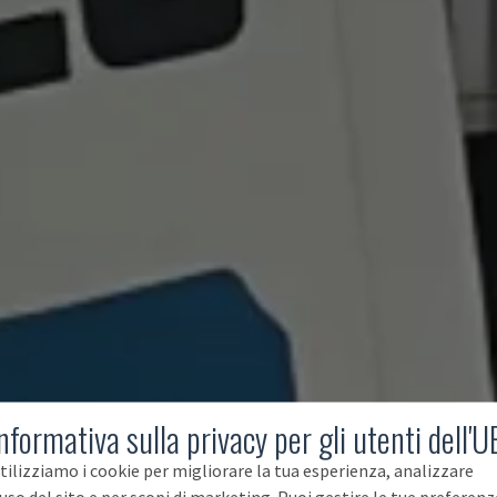
nformativa sulla privacy per gli utenti dell'U
tilizziamo i cookie per migliorare la tua esperienza, analizzare
'uso del sito e per scopi di marketing. Puoi gestire le tue preferenz