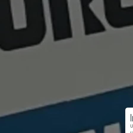
I
U
l