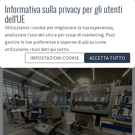
Informativa sulla privacy per gli utenti
dell'UE
KASTOSPEED C 9
Utilizziamo i cookie per migliorare la tua esperienza,
KASTO - SEGA CIRCOLARE PER METALLO
analizzare l'uso del sito e per scopi di marketing. Puoi
GERMANIA
2008
gestire le tue preferenze e saperne di più su come
23.500 €
utilizziamo i tuoi dati qui sotto.
IMPOSTAZIONI COOKIE
ACCETTA TUTTO