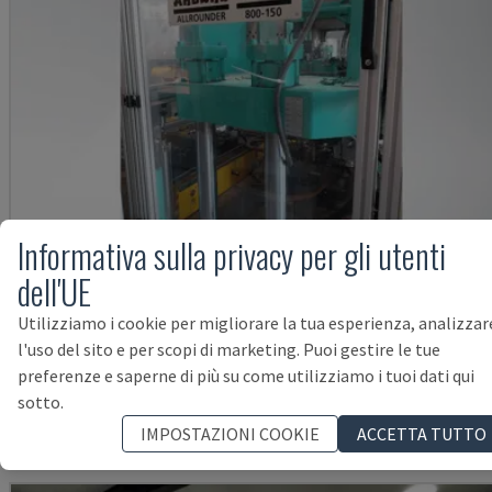
Informativa sulla privacy per gli utenti
dell'UE
Utilizziamo i cookie per migliorare la tua esperienza, analizzar
ALLROUNDER 1200T 800-150
l'uso del sito e per scopi di marketing. Puoi gestire le tue
ARBURG - MACCHINA PER STAMPAGGIO AD INIEZIONE VERTICALE
preferenze e saperne di più su come utilizziamo i tuoi dati qui
UNGHERIA
2006
sotto.
35.000 
IMPOSTAZIONI COOKIE
ACCETTA TUTTO