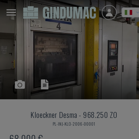
Kloeckner Desma
-
968.250 ZO
PL-INJ-KLO-2006-00001
68.000 €