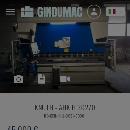
KNUTH
-
AHK H 30270
RO-BEN-KNU-2021-00001
45.000 €