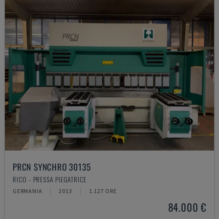
PRCN SYNCHRO 30135
RICO - PRESSA PIEGATRICE
GERMANIA
2013
1.127 ORE
84.000 €