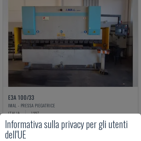
E3A 100/33
IMAL - PRESSA PIEGATRICE
ITALIA
1997
Informativa sulla privacy per gli utenti
17.000 €
dell'UE