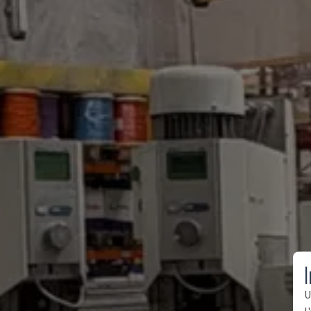
I
U
l