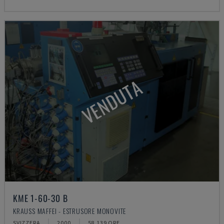
VENDUTA
KME 1-60-30 B
KRAUSS MAFFEI - ESTRUSORE MONOVITE
SVIZZERA
2000
58.139 ORE