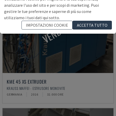
analizzare l'uso del sito e per scopi di marketing. Puoi
gestire le tue preferenze e saperne di più su come
utilizziamo i tuoi dati qui sotto.
VENDUTA
IMPOSTAZIONI COOKIE
ACCETTA TUTTO
KME 45 XS EXTRUDER
KRAUSS MAFFEI - ESTRUSORE MONOVITE
GERMANIA
2016
32.000 ORE