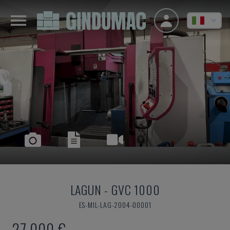
LAGUN
-
GVC 1000
ES-MIL-LAG-2004-00001
27.000 €