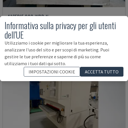
41SERIE 900 WRD N
Informativa sulla privacy per gli utenti
TIMESAVERS - MACCHINA SBAVATRICE
dell'UE
ESTONIA
2006
17.000 €
Utilizziamo i cookie per migliorare la tua esperienza,
analizzare l'uso del sito e per scopi di marketing. Puoi
gestire le tue preferenze e saperne di più su come
utilizziamo i tuoi dati qui sotto.
IMPOSTAZIONI COOKIE
ACCETTA TUTTO