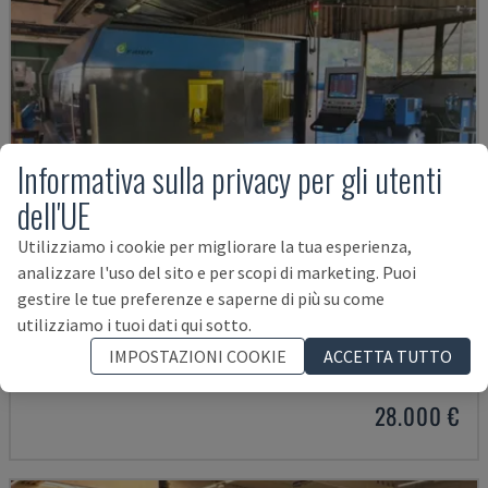
Informativa sulla privacy per gli utenti
dell'UE
Utilizziamo i cookie per migliorare la tua esperienza,
analizzare l'uso del sito e per scopi di marketing. Puoi
gestire le tue preferenze e saperne di più su come
PLATINO FIBER
utilizziamo i tuoi dati qui sotto.
PRIMA POWER - MACCHINA DA TAGLIO LASER A FIBRA
IMPOSTAZIONI COOKIE
ACCETTA TUTTO
SLOVACCHIA
2014
26.437 ORE
28.000 €