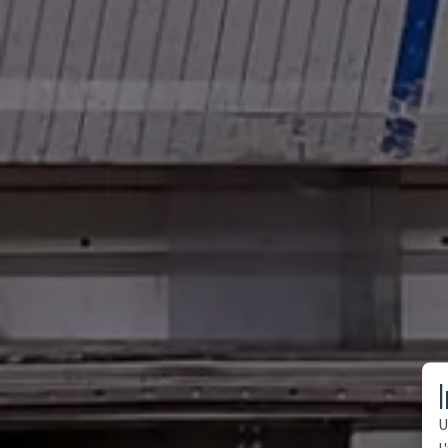
I
U
l