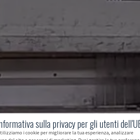
nformativa sulla privacy per gli utenti dell'U
tilizziamo i cookie per migliorare la tua esperienza, analizzare
'uso del sito e per scopi di marketing. Puoi gestire le tue preferenz