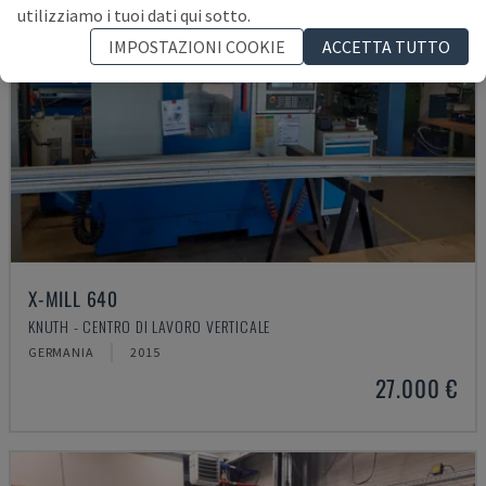
utilizziamo i tuoi dati qui sotto.
IMPOSTAZIONI COOKIE
ACCETTA TUTTO
X-MILL 640
KNUTH - CENTRO DI LAVORO VERTICALE
GERMANIA
2015
27.000 €