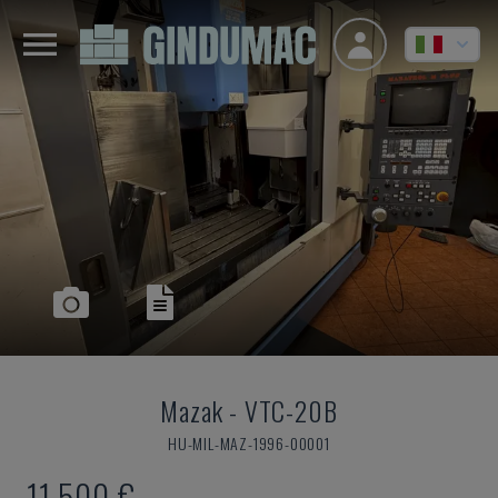
Mazak
-
VTC-20B
HU-MIL-MAZ-1996-00001
11.500 €