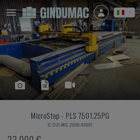
MicroStep
-
PLS 7501.25PG
LT-CUT-MIC-2008-00001
23.000 €