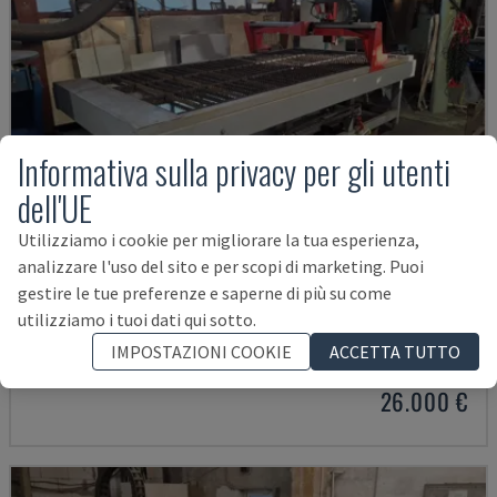
Informativa sulla privacy per gli utenti
dell'UE
Utilizziamo i cookie per migliorare la tua esperienza,
analizzare l'uso del sito e per scopi di marketing. Puoi
gestire le tue preferenze e saperne di più su come
3015T
utilizziamo i tuoi dati qui sotto.
PLASMACUT - MACCHINE PER IL TAGLIO AL PLASMA
IMPOSTAZIONI COOKIE
ACCETTA TUTTO
AUSTRIA
2020
26.000 €