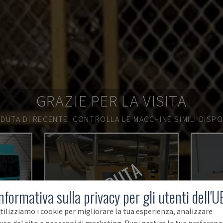
GRAZIE PER LA VISITA
DUTA DI RECENTE.
CONTROLLA LE MACCHINE SIMILI DISPON
VENDUTA
nformativa sulla privacy per gli utenti dell'U
tilizziamo i cookie per migliorare la tua esperienza, analizzare
'uso del sito e per scopi di marketing. Puoi gestire le tue preferenz