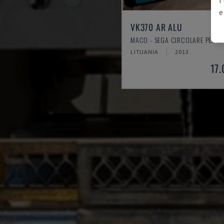
e
VK370 AR ALU
MACO - SEGA CIRCOLARE PER L
LITUANIA
2013
17