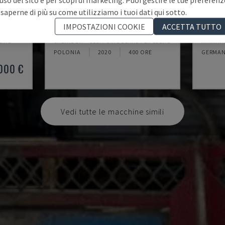
 saperne di più su come utilizziamo i tuoi dati qui sotto.
SUPER CUT 500
KS 31
IMPOSTAZIONI COOKIE
ACCETTA TUTTO
EGNO
SALVADOR - SEGA CIRCOLARE PER LEGNO
RAIMANN
POLONIA
2020
400 ORE
GERMAN
.000 €
Vedi tutte le macchine simili