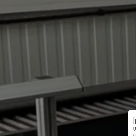
I
U
l