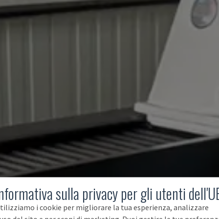
nformativa sulla privacy per gli utenti dell'U
tilizziamo i cookie per migliorare la tua esperienza, analizzare
'uso del sito e per scopi di marketing. Puoi gestire le tue preferenz