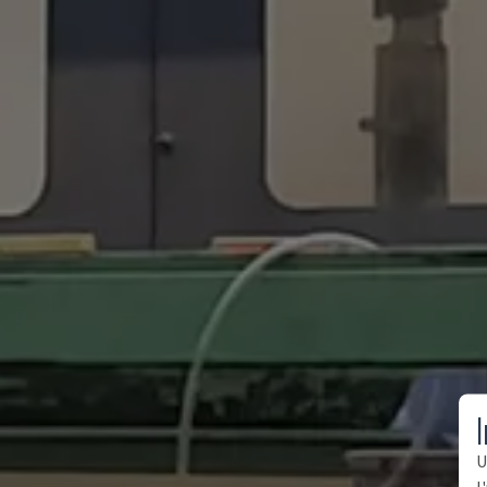
I
U
l