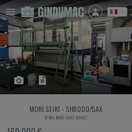
MORI SEIKI
-
SH8000/5AX
IT-MIL-MOR-2002-00002
160.000 €