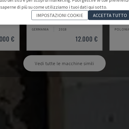
 saperne di più su come utilizziamo i tuoi dati qui sotto.
TH 4610
TBI-52
IMPOSTAZIONI COOKIE
ACCETTA TUTTO
OPTIMUM - TORNIO ORIZZONTALE
CMZ - T
GERMANIA
2018
POLONI
.000 €
12.000 €
Vedi tutte le macchine simili