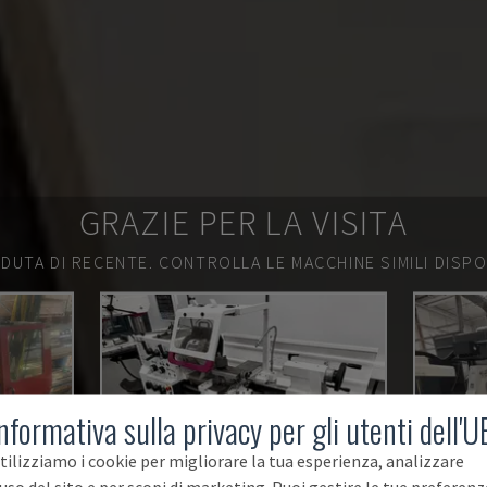
GRAZIE PER LA VISITA
DUTA DI RECENTE.
CONTROLLA LE MACCHINE SIMILI DISPON
nformativa sulla privacy per gli utenti dell'U
tilizziamo i cookie per migliorare la tua esperienza, analizzare
'uso del sito e per scopi di marketing. Puoi gestire le tue preferenz