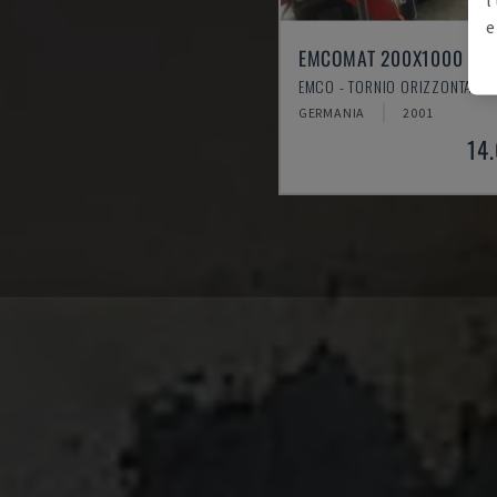
e
EMCOMAT 200X1000
EMCO - TORNIO ORIZZONTALE
GERMANIA
2001
14