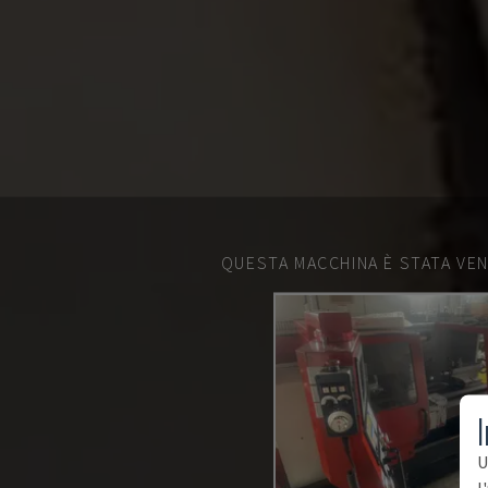
QUESTA MACCHINA È STATA VEN
I
U
l