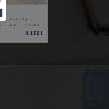
0
ORNIO ORIZZONTALE
A
2005
40.135 ORE
30.000 €