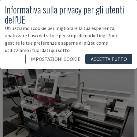
Informativa sulla privacy per gli utenti
dell'UE
EMCOMAT 200X1000
Utilizziamo i cookie per migliorare la tua esperienza,
EMCO - TORNIO ORIZZONTALE
analizzare l'uso del sito e per scopi di marketing. Puoi
GERMANIA
2001
gestire le tue preferenze e saperne di più su come
14.000 €
utilizziamo i tuoi dati qui sotto.
IMPOSTAZIONI COOKIE
ACCETTA TUTTO