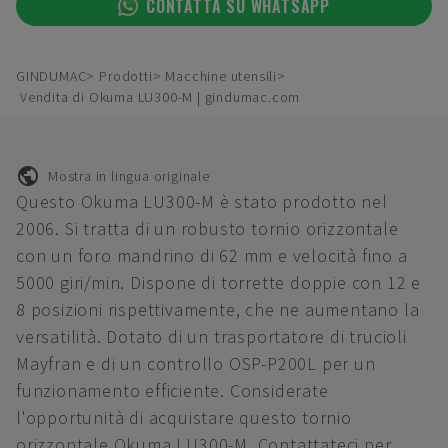
CONTATTA SU WHATSAPP
GINDUMAC
Prodotti
Macchine utensili
Vendita di Okuma LU300-M | gindumac.com
Mostra in lingua originale
Questo Okuma LU300-M è stato prodotto nel
2006. Si tratta di un robusto tornio orizzontale
con un foro mandrino di 62 mm e velocità fino a
5000 giri/min. Dispone di torrette doppie con 12 e
8 posizioni rispettivamente, che ne aumentano la
versatilità. Dotato di un trasportatore di trucioli
Mayfran e di un controllo OSP-P200L per un
funzionamento efficiente. Considerate
l'opportunità di acquistare questo tornio
orizzontale Okuma LU300-M. Contattateci per