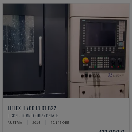
LIFLEX II 766 I3 DT B22
LICON - TORNIO ORIZZONTALE
AUSTRIA
2016
40.148 ORE