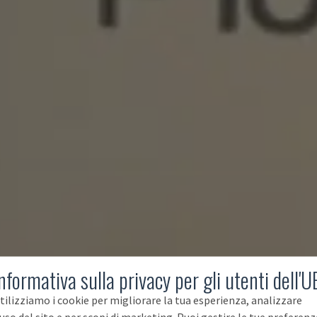
nformativa sulla privacy per gli utenti dell'U
tilizziamo i cookie per migliorare la tua esperienza, analizzare
'uso del sito e per scopi di marketing. Puoi gestire le tue preferenz