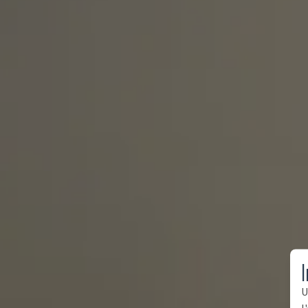
I
U
l