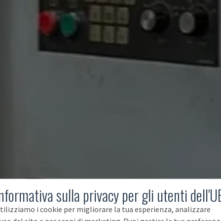
nformativa sulla privacy per gli utenti dell'U
tilizziamo i cookie per migliorare la tua esperienza, analizzare
'uso del sito e per scopi di marketing. Puoi gestire le tue preferenz