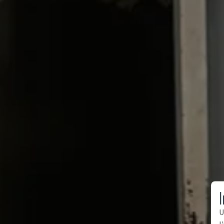
I
U
l