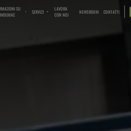
RMAZIONI SU
LAVORA
SERVIZI
NEWSROOM
CONTATTI
INDUMAC
CON NOI