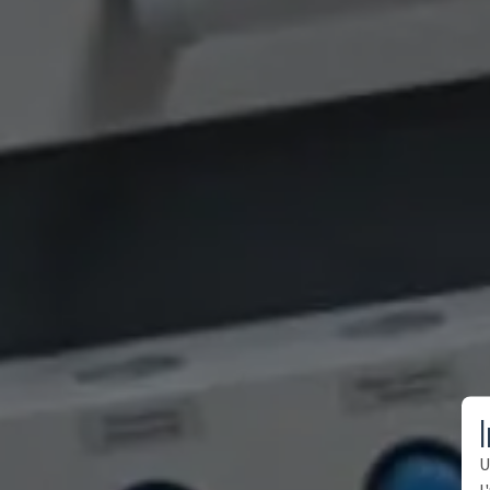
I
U
l