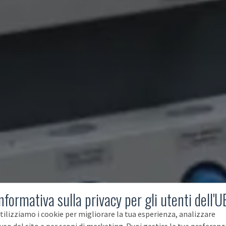
nformativa sulla privacy per gli utenti dell'U
tilizziamo i cookie per migliorare la tua esperienza, analizzare
'uso del sito e per scopi di marketing. Puoi gestire le tue preferenz