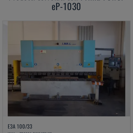
eP-1030
E3A 100/33