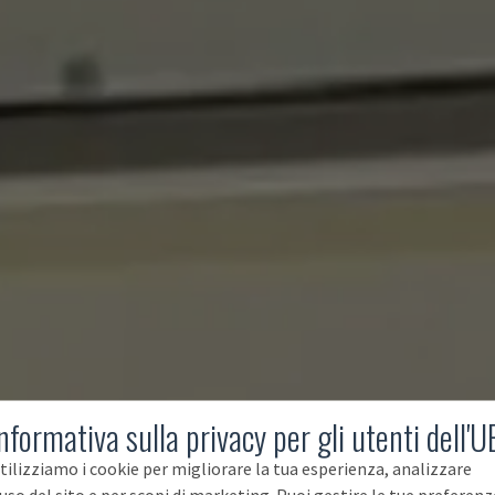
nformativa sulla privacy per gli utenti dell'U
tilizziamo i cookie per migliorare la tua esperienza, analizzare
'uso del sito e per scopi di marketing. Puoi gestire le tue preferenz