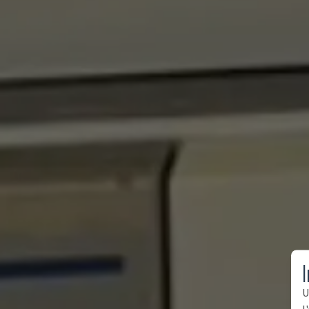
I
U
l