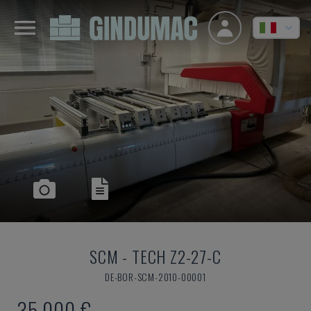
SCM
-
TECH Z2-27-C
DE-BOR-SCM-2010-00001
35.000 €