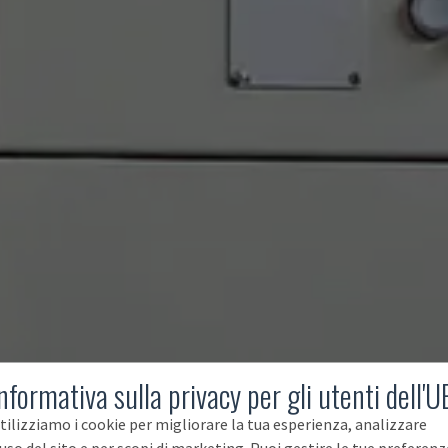
nformativa sulla privacy per gli utenti dell'U
tilizziamo i cookie per migliorare la tua esperienza, analizzare
'uso del sito e per scopi di marketing. Puoi gestire le tue preferenz