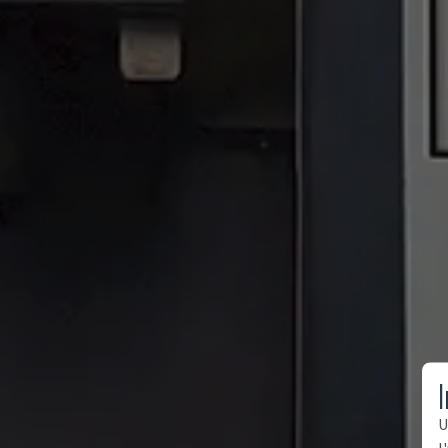
I
U
l