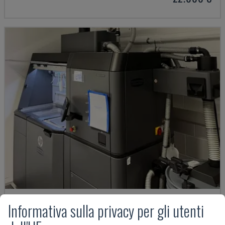
JET FUSION 3D 4200
Informativa sulla privacy per gli utenti
HP - STAMPANTE 3D PLASTICA