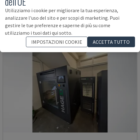
dell'UE
GERMANIA
2018
16.291 ORE
Utilizziamo i cookie per migliorare la tua esperienza,
22.000 €
analizzare l'uso del sito e per scopi di marketing. Puoi
gestire le tue preferenze e saperne di più su come
utilizziamo i tuoi dati qui sotto.
IMPOSTAZIONI COOKIE
ACCETTA TUTTO