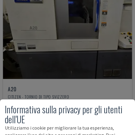
A20
CITIZEN - TORNIO DI TIPO SVIZZERO
ITALIA
2018
Informativa sulla privacy per gli utenti
67.000 €
dell'UE
Utilizziamo i cookie per migliorare la tua esperienza,