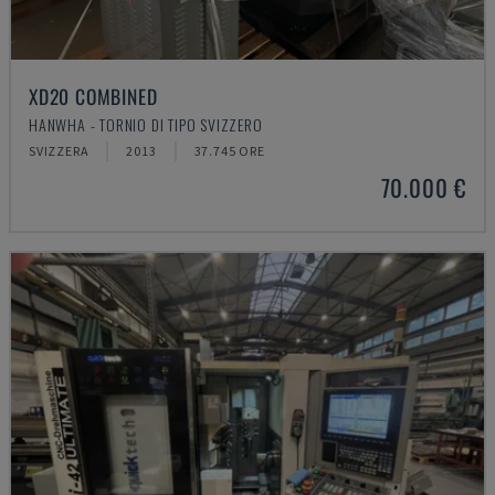
XD20 COMBINED
HANWHA - TORNIO DI TIPO SVIZZERO
SVIZZERA
2013
37.745 ORE
70.000 €