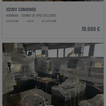
XD20V COMBINED
HANWHA - TORNIO DI TIPO SVIZZERO
SVIZZERA
2014
22.076 ORE
70.000 €